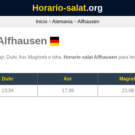
Horario-salat
.org
Inicio
>
Alemania
>
Alfhausen
 Alfhausen
jr, Duhr, Asr, Maghreb e Isha.
Horario salat Alfhausen
para ho
Duhr
Asr
Magre
13:34
17:39
21:06