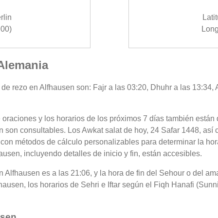
rlin
Lati
00)
Long
 Alemania
de rezo en Alfhausen son: Fajr a las 03:20, Dhuhr a las 13:34, A
 oraciones y los horarios de los próximos 7 días también están 
n son consultables. Los Awkat salat de hoy, 24 Safar 1448, así 
 con métodos de cálculo personalizables para determinar la hora
sen, incluyendo detalles de inicio y fin, están accesibles.
 en Alfhausen es a las 21:06, y la hora de fin del Sehour o del a
ausen, los horarios de Sehri e Iftar según el Fiqh Hanafi (Sunni
usen