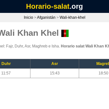
Horario-salat
.org
Inicio
>
Afganistán
>
Wali-khan-khel
 Wali Khan Khel
l: Fajr, Duhr, Asr, Maghreb e Isha.
Horario salat Wali Khan K
Duhr
Asr
Magre
11:57
15:43
18:50