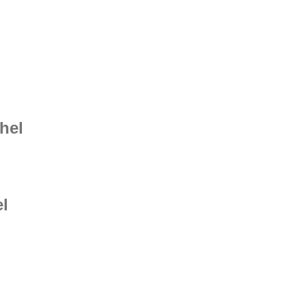
hel
el