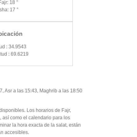
Fajr: 18 °
Isha: 17 °
bicación
tud : 34.9543
tud : 69.6219
7, Asr a las 15:43, Maghrib a las 18:50
disponibles. Los horarios de Fajr,
 así como el calendario para los
nar la hora exacta de la salat, están
án accesibles.