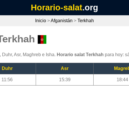
Horario-salat
.org
Inicio
>
Afganistán
>
Terkhah
 Terkhah
, Duhr, Asr, Maghreb e Isha.
Horario salat Terkhah
para hoy: s
Duhr
Asr
Magre
11:56
15:39
18:44