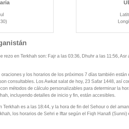
aria
U
ul
Lati
30)
Longi
fganistán
 rezo en Terkhah son: Fajr a las 03:36, Dhuhr a las 11:56, Asr 
 oraciones y los horarios de los próximos 7 días también están 
son consultables. Los Awkat salat de hoy, 23 Safar 1448, así co
 con métodos de cálculo personalizables para determinar la hora
h, incluyendo detalles de inicio y fin, están accesibles.
 en Terkhah es a las 18:44, y la hora de fin del Sehour o del ama
hah, los horarios de Sehri e Iftar según el Fiqh Hanafi (Sunni) 