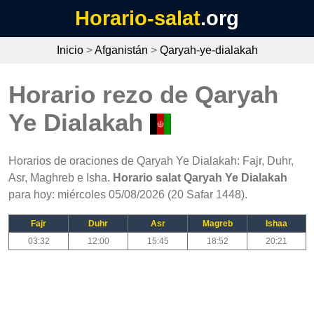
Horario-salat
.org
Inicio
>
Afganistán
>
Qaryah-ye-dialakah
Horario rezo de Qaryah
Ye Dialakah
Horarios de oraciones de Qaryah Ye Dialakah: Fajr, Duhr,
Asr, Maghreb e Isha.
Horario salat Qaryah Ye Dialakah
para hoy: miércoles 05/08/2026 (20 Safar 1448).
Fajr
Duhr
Asr
Magreb
Ishaa
03:32
12:00
15:45
18:52
20:21