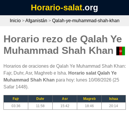
Horario-salat
.org
Inicio
>
Afganistán
>
Qalah-ye-muhammad-shah-khan
Horario rezo de Qalah Ye
Muhammad Shah Khan
Horarios de oraciones de Qalah Ye Muhammad Shah Khan:
Fajr, Duhr, Asr, Maghreb e Isha.
Horario salat Qalah Ye
Muhammad Shah Khan
para hoy: lunes 10/08/2026 (25
Safar 1448).
Fajr
Duhr
Asr
Magreb
Ishaa
03:36
11:58
15:42
18:46
20:14