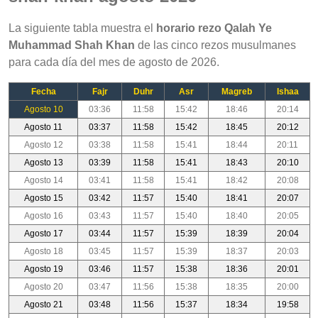
La siguiente tabla muestra el
horario rezo Qalah Ye
Muhammad Shah Khan
de las cinco rezos musulmanes
para cada día del mes de agosto de 2026.
Fecha
Fajr
Duhr
Asr
Magreb
Ishaa
Agosto 10
03:36
11:58
15:42
18:46
20:14
Agosto 11
03:37
11:58
15:42
18:45
20:12
Agosto 12
03:38
11:58
15:41
18:44
20:11
Agosto 13
03:39
11:58
15:41
18:43
20:10
Agosto 14
03:41
11:58
15:41
18:42
20:08
Agosto 15
03:42
11:57
15:40
18:41
20:07
Agosto 16
03:43
11:57
15:40
18:40
20:05
Agosto 17
03:44
11:57
15:39
18:39
20:04
Agosto 18
03:45
11:57
15:39
18:37
20:03
Agosto 19
03:46
11:57
15:38
18:36
20:01
Agosto 20
03:47
11:56
15:38
18:35
20:00
Agosto 21
03:48
11:56
15:37
18:34
19:58