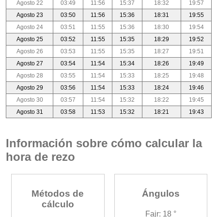
Agosto 22
03:49
11:56
15:37
18:32
19:57
Agosto 23
03:50
11:56
15:36
18:31
19:55
Agosto 24
03:51
11:55
15:36
18:30
19:54
Agosto 25
03:52
11:55
15:35
18:29
19:52
Agosto 26
03:53
11:55
15:35
18:27
19:51
Agosto 27
03:54
11:54
15:34
18:26
19:49
Agosto 28
03:55
11:54
15:33
18:25
19:48
Agosto 29
03:56
11:54
15:33
18:24
19:46
Agosto 30
03:57
11:54
15:32
18:22
19:45
Agosto 31
03:58
11:53
15:32
18:21
19:43
Información sobre cómo calcular la
hora de rezo
Métodos de
Ángulos
cálculo
Fajr: 18 °