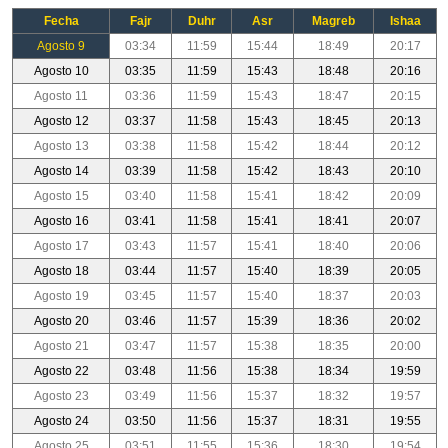
Fecha
Fajr
Duhr
Asr
Magreb
Ishaa
Agosto 9
03:34
11:59
15:44
18:49
20:17
Agosto 10
03:35
11:59
15:43
18:48
20:16
Agosto 11
03:36
11:59
15:43
18:47
20:15
Agosto 12
03:37
11:58
15:43
18:45
20:13
Agosto 13
03:38
11:58
15:42
18:44
20:12
Agosto 14
03:39
11:58
15:42
18:43
20:10
Agosto 15
03:40
11:58
15:41
18:42
20:09
Agosto 16
03:41
11:58
15:41
18:41
20:07
Agosto 17
03:43
11:57
15:41
18:40
20:06
Agosto 18
03:44
11:57
15:40
18:39
20:05
Agosto 19
03:45
11:57
15:40
18:37
20:03
Agosto 20
03:46
11:57
15:39
18:36
20:02
Agosto 21
03:47
11:57
15:38
18:35
20:00
Agosto 22
03:48
11:56
15:38
18:34
19:59
Agosto 23
03:49
11:56
15:37
18:32
19:57
Agosto 24
03:50
11:56
15:37
18:31
19:55
Agosto 25
03:51
11:55
15:36
18:30
19:54