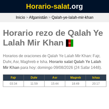
Horario-salat
.org
Inicio
>
Afganistán
>
Qalah-ye-lalah-mir-khan
Horario rezo de Qalah Ye
Lalah Mir Khan
Horarios de oraciones de Qalah Ye Lalah Mir Khan: Fajr,
Duhr, Asr, Maghreb e Isha.
Horario salat Qalah Ye Lalah
Mir Khan
para hoy: domingo 09/08/2026 (24 Safar 1448).
Fajr
Duhr
Asr
Magreb
Ishaa
03:34
11:59
15:44
18:49
20:17