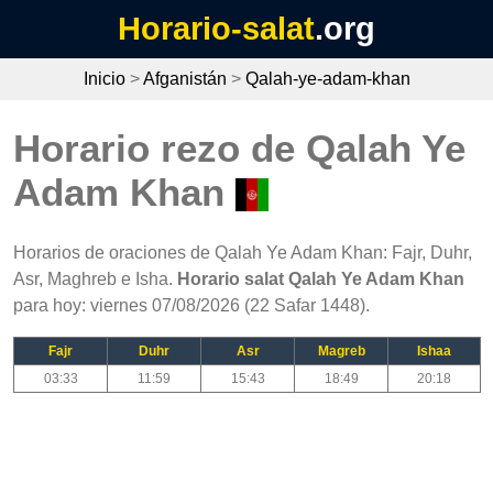
Horario-salat
.org
Inicio
>
Afganistán
>
Qalah-ye-adam-khan
Horario rezo de Qalah Ye
Adam Khan
Horarios de oraciones de Qalah Ye Adam Khan: Fajr, Duhr,
Asr, Maghreb e Isha.
Horario salat Qalah Ye Adam Khan
para hoy: viernes 07/08/2026 (22 Safar 1448).
Fajr
Duhr
Asr
Magreb
Ishaa
03:33
11:59
15:43
18:49
20:18