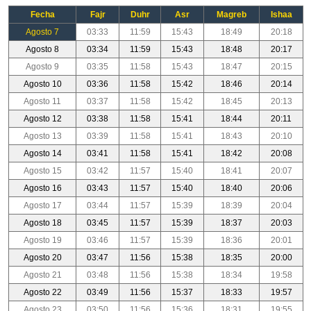
Fecha
Fajr
Duhr
Asr
Magreb
Ishaa
Agosto 7
03:33
11:59
15:43
18:49
20:18
Agosto 8
03:34
11:59
15:43
18:48
20:17
Agosto 9
03:35
11:58
15:43
18:47
20:15
Agosto 10
03:36
11:58
15:42
18:46
20:14
Agosto 11
03:37
11:58
15:42
18:45
20:13
Agosto 12
03:38
11:58
15:41
18:44
20:11
Agosto 13
03:39
11:58
15:41
18:43
20:10
Agosto 14
03:41
11:58
15:41
18:42
20:08
Agosto 15
03:42
11:57
15:40
18:41
20:07
Agosto 16
03:43
11:57
15:40
18:40
20:06
Agosto 17
03:44
11:57
15:39
18:39
20:04
Agosto 18
03:45
11:57
15:39
18:37
20:03
Agosto 19
03:46
11:57
15:39
18:36
20:01
Agosto 20
03:47
11:56
15:38
18:35
20:00
Agosto 21
03:48
11:56
15:38
18:34
19:58
Agosto 22
03:49
11:56
15:37
18:33
19:57
Agosto 23
03:50
11:56
15:36
18:31
19:55