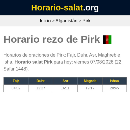
Horario-salat
.org
Inicio
>
Afganistán
>
Pirk
Horario rezo de Pirk
Horarios de oraciones de Pirk: Fajr, Duhr, Asr, Maghreb e
Isha.
Horario salat Pirk
para hoy: viernes 07/08/2026 (22
Safar 1448).
Fajr
Duhr
Asr
Magreb
Ishaa
04:02
12:27
16:11
19:17
20:45