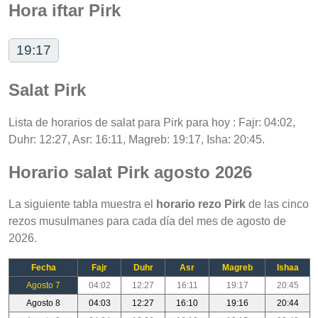
Hora iftar Pirk
19:17
Salat Pirk
Lista de horarios de salat para Pirk para hoy : Fajr: 04:02,
Duhr: 12:27, Asr: 16:11, Magreb: 19:17, Isha: 20:45.
Horario salat Pirk agosto 2026
La siguiente tabla muestra el
horario rezo Pirk
de las cinco
rezos musulmanes para cada día del mes de agosto de
2026.
Fecha
Fajr
Duhr
Asr
Magreb
Ishaa
Agosto 7
04:02
12:27
16:11
19:17
20:45
Agosto 8
04:03
12:27
16:10
19:16
20:44