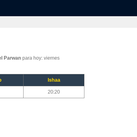
el Parwan
para hoy: viernes
b
Ishaa
20:20