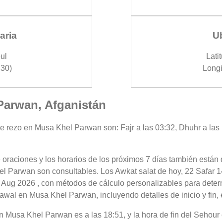
aria
U
ul
Lati
30)
Longi
Parwan, Afganistán
de rezo en Musa Khel Parwan son: Fajr a las 03:32, Dhuhr a las 1
 oraciones y los horarios de los próximos 7 días también están 
l Parwan son consultables. Los Awkat salat de hoy, 22 Safar 1
 Aug 2026 , con métodos de cálculo personalizables para determi
awal en Musa Khel Parwan, incluyendo detalles de inicio y fin, 
r en Musa Khel Parwan es a las 18:51, y la hora de fin del Seh