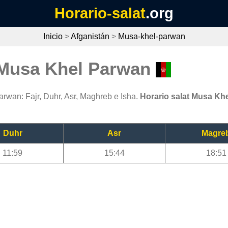
Horario-salat
.org
Inicio
>
Afganistán
>
Musa-khel-parwan
 Musa Khel Parwan
rwan: Fajr, Duhr, Asr, Maghreb e Isha.
Horario salat Musa Kh
Duhr
Asr
Magre
11:59
15:44
18:51