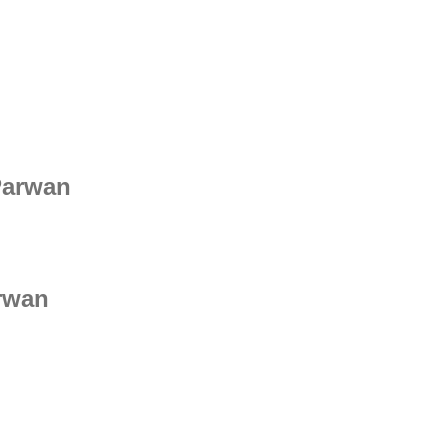
Parwan
arwan