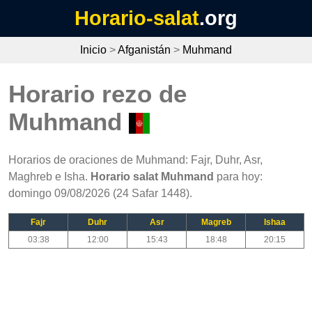
Horario-salat
.org
Inicio
>
Afganistán
>
Muhmand
Horario rezo de
Muhmand
Horarios de oraciones de Muhmand: Fajr, Duhr, Asr,
Maghreb e Isha.
Horario salat Muhmand
para hoy:
domingo 09/08/2026 (24 Safar 1448).
Fajr
Duhr
Asr
Magreb
Ishaa
03:38
12:00
15:43
18:48
20:15