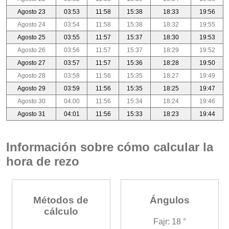
Agosto 23
03:53
11:58
15:38
18:33
19:56
Agosto 24
03:54
11:58
15:38
18:32
19:55
Agosto 25
03:55
11:57
15:37
18:30
19:53
Agosto 26
03:56
11:57
15:37
18:29
19:52
Agosto 27
03:57
11:57
15:36
18:28
19:50
Agosto 28
03:58
11:56
15:35
18:27
19:49
Agosto 29
03:59
11:56
15:35
18:25
19:47
Agosto 30
04:00
11:56
15:34
18:24
19:46
Agosto 31
04:01
11:56
15:33
18:23
19:44
Información sobre cómo calcular la
hora de rezo
Métodos de
Ángulos
cálculo
Fajr: 18 °