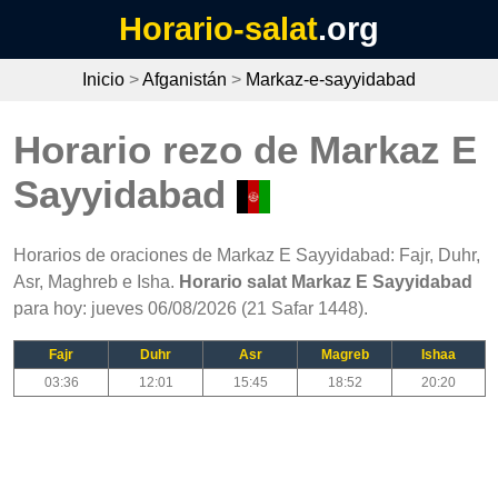
Horario-salat
.org
Inicio
>
Afganistán
>
Markaz-e-sayyidabad
Horario rezo de Markaz E
Sayyidabad
Horarios de oraciones de Markaz E Sayyidabad: Fajr, Duhr,
Asr, Maghreb e Isha.
Horario salat Markaz E Sayyidabad
para hoy: jueves 06/08/2026 (21 Safar 1448).
Fajr
Duhr
Asr
Magreb
Ishaa
03:36
12:01
15:45
18:52
20:20