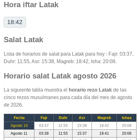
Hora iftar Latak
18:42
Salat Latak
Lista de horarios de salat para Latak para hoy : Fajr: 03:37,
Duhr: 11:55, Asr: 15:38, Magreb: 18:42, Isha: 20:08.
Horario salat Latak agosto 2026
La siguiente tabla muestra el
horario rezo Latak
de las
cinco rezos musulmanes para cada día del mes de agosto
de 2026.
Fecha
Fajr
Duhr
Asr
Magreb
Ishaa
Agosto 10
03:37
11:55
15:38
18:42
20:08
Agosto 11
03:38
11:55
15:37
18:41
20:06