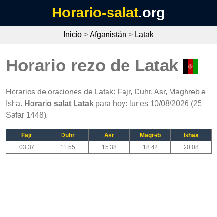
Horario-salat
.org
Inicio
>
Afganistán
>
Latak
Horario rezo de Latak
Horarios de oraciones de Latak: Fajr, Duhr, Asr, Maghreb e
Isha.
Horario salat Latak
para hoy: lunes 10/08/2026 (25
Safar 1448).
Fajr
Duhr
Asr
Magreb
Ishaa
03:37
11:55
15:38
18:42
20:08