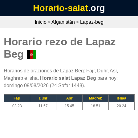
Horario-salat
.org
Inicio
>
Afganistán
>
Lapaz-beg
Horario rezo de Lapaz
Beg
Horarios de oraciones de Lapaz Beg: Fajr, Duhr, Asr,
Maghreb e Isha.
Horario salat Lapaz Beg
para hoy:
domingo 09/08/2026 (24 Safar 1448).
Fajr
Duhr
Asr
Magreb
Ishaa
03:23
11:57
15:45
18:51
20:24