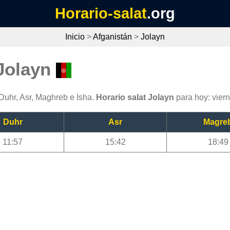
Horario-salat
.org
Inicio
>
Afganistán
>
Jolayn
 Jolayn
 Duhr, Asr, Maghreb e Isha.
Horario salat Jolayn
para hoy: vier
Duhr
Asr
Magre
11:57
15:42
18:49