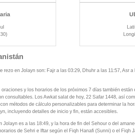
aria
U
ul
Lati
30)
Longi
anistán
e rezo en Jolayn son: Fajr a las 03:29, Dhuhr a las 11:57, Asr a 
 oraciones y los horarios de los próximos 7 días también están 
on consultables. Los Awkat salat de hoy, 22 Safar 1448, así com
 con métodos de cálculo personalizables para determinar la hora
, incluyendo detalles de inicio y fin, están accesibles.
 en Jolayn es a las 18:49, y la hora de fin del Sehour o del ama
horarios de Sehri e Iftar según el Fiqh Hanafi (Sunni) o el Fiqh 