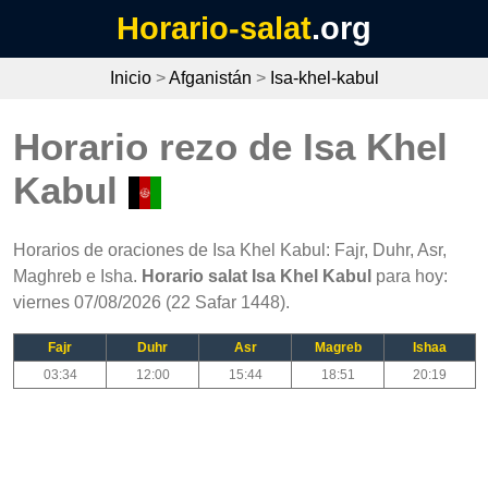
Horario-salat
.org
Inicio
>
Afganistán
>
Isa-khel-kabul
Horario rezo de Isa Khel
Kabul
Horarios de oraciones de Isa Khel Kabul: Fajr, Duhr, Asr,
Maghreb e Isha.
Horario salat Isa Khel Kabul
para hoy:
viernes 07/08/2026 (22 Safar 1448).
Fajr
Duhr
Asr
Magreb
Ishaa
03:34
12:00
15:44
18:51
20:19