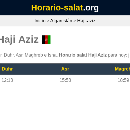
Horario-salat
.org
Inicio
>
Afganistán
>
Haji-aziz
Haji Aziz
r, Duhr, Asr, Maghreb e Isha.
Horario salat Haji Aziz
para hoy: 
Duhr
Asr
Magre
12:13
15:53
18:59