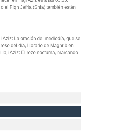
anecer en Haji Aziz es a las 03:55.
 o el Fiqh Jafria (Shia) también están
ji Aziz: La oración del mediodía, que se
ogreso del día, Horario de Maghrib en
 Haji Aziz: El rezo nocturna, marcando