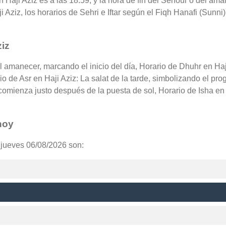
en Haji Aziz es a las 18:59, y la hora de fin del Sehour o del am
 Aziz, los horarios de Sehri e Iftar según el Fiqh Hanafi (Sunni)
ziz
el amanecer, marcando el inicio del día, Horario de Dhuhr en Ha
rio de Asr en Haji Aziz: La salat de la tarde, simbolizando el pr
 comienza justo después de la puesta de sol, Horario de Isha en
hoy
a jueves 06/08/2026 son: