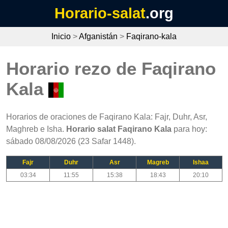
Horario-salat
.org
Inicio
>
Afganistán
>
Faqirano-kala
Horario rezo de Faqirano
Kala
Horarios de oraciones de Faqirano Kala: Fajr, Duhr, Asr,
Maghreb e Isha.
Horario salat Faqirano Kala
para hoy:
sábado 08/08/2026 (23 Safar 1448).
Fajr
Duhr
Asr
Magreb
Ishaa
03:34
11:55
15:38
18:43
20:10