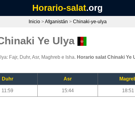
Horario-salat
.org
Inicio
>
Afganistán
>
Chinaki-ye-ulya
Chinaki Ye Ulya
ya: Fajr, Duhr, Asr, Maghreb e Isha.
Horario salat Chinaki Ye 
Duhr
Asr
Magre
11:59
15:44
18:51