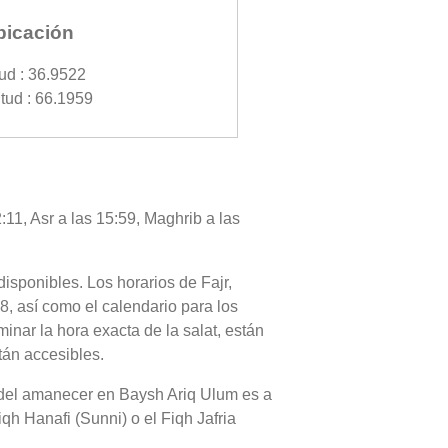
bicación
tud : 36.9522
tud : 66.1959
11, Asr a las 15:59, Maghrib a las
disponibles. Los horarios de Fajr,
8, así como el calendario para los
nar la hora exacta de la salat, están
tán accesibles.
 o del amanecer en Baysh Ariq Ulum es a
qh Hanafi (Sunni) o el Fiqh Jafria