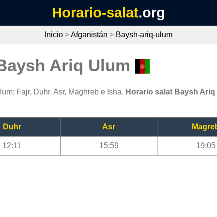
Horario-salat
.org
Inicio
>
Afganistán
>
Baysh-ariq-ulum
 Baysh Ariq Ulum
um: Fajr, Duhr, Asr, Maghreb e Isha.
Horario salat Baysh Ari
Duhr
Asr
Magre
12:11
15:59
19:05