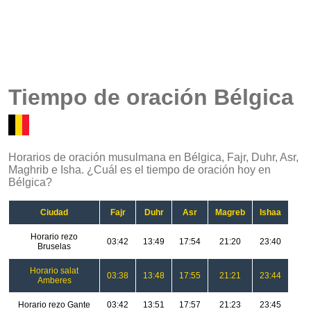
Tiempo de oración Bélgica
Horarios de oración musulmana en Bélgica, Fajr, Duhr, Asr,
Maghrib e Isha. ¿Cuál es el tiempo de oración hoy en
Bélgica?
Ciudad
Fajr
Duhr
Asr
Magreb
Ishaa
Horario rezo
03:42
13:49
17:54
21:20
23:40
Bruselas
Horario salat
03:38
13:48
17:55
21:21
23:44
Amberes
Horario rezo Gante
03:42
13:51
17:57
21:23
23:45