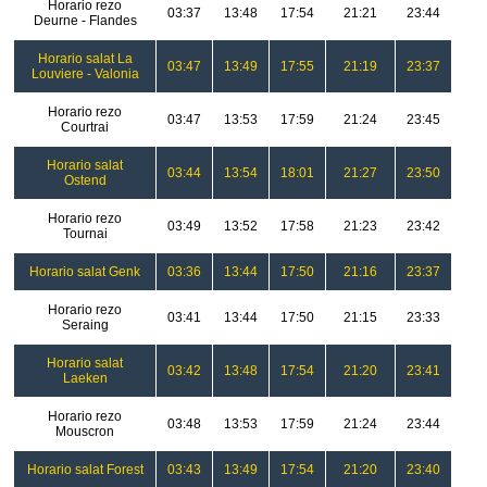
Horario rezo
03:37
13:48
17:54
21:21
23:44
Deurne - Flandes
Horario salat La
03:47
13:49
17:55
21:19
23:37
Louviere - Valonia
Horario rezo
03:47
13:53
17:59
21:24
23:45
Courtrai
Horario salat
03:44
13:54
18:01
21:27
23:50
Ostend
Horario rezo
03:49
13:52
17:58
21:23
23:42
Tournai
Horario salat Genk
03:36
13:44
17:50
21:16
23:37
Horario rezo
03:41
13:44
17:50
21:15
23:33
Seraing
Horario salat
03:42
13:48
17:54
21:20
23:41
Laeken
Horario rezo
03:48
13:53
17:59
21:24
23:44
Mouscron
Horario salat Forest
03:43
13:49
17:54
21:20
23:40