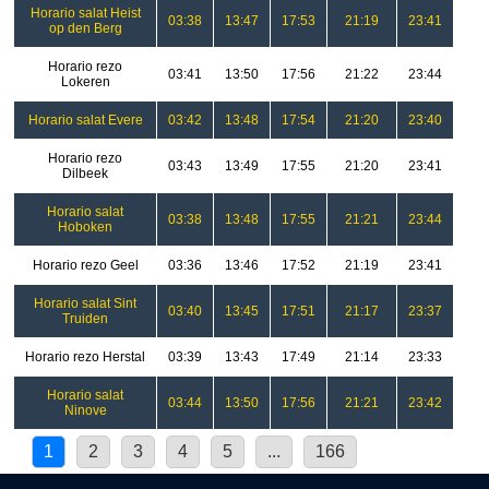
Horario salat Heist
03:38
13:47
17:53
21:19
23:41
op den Berg
Horario rezo
03:41
13:50
17:56
21:22
23:44
Lokeren
Horario salat Evere
03:42
13:48
17:54
21:20
23:40
Horario rezo
03:43
13:49
17:55
21:20
23:41
Dilbeek
Horario salat
03:38
13:48
17:55
21:21
23:44
Hoboken
Horario rezo Geel
03:36
13:46
17:52
21:19
23:41
Horario salat Sint
03:40
13:45
17:51
21:17
23:37
Truiden
Horario rezo Herstal
03:39
13:43
17:49
21:14
23:33
Horario salat
03:44
13:50
17:56
21:21
23:42
Ninove
1
2
3
4
5
...
166