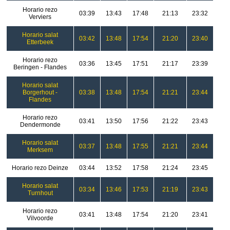
Horario rezo
03:39
13:43
17:48
21:13
23:32
Verviers
Horario salat
03:42
13:48
17:54
21:20
23:40
Etterbeek
Horario rezo
03:36
13:45
17:51
21:17
23:39
Beringen - Flandes
Horario salat
Borgerhout -
03:38
13:48
17:54
21:21
23:44
Flandes
Horario rezo
03:41
13:50
17:56
21:22
23:43
Dendermonde
Horario salat
03:37
13:48
17:55
21:21
23:44
Merksem
Horario rezo Deinze
03:44
13:52
17:58
21:24
23:45
Horario salat
03:34
13:46
17:53
21:19
23:43
Turnhout
Horario rezo
03:41
13:48
17:54
21:20
23:41
Vilvoorde