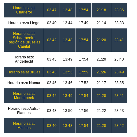
Horario salat
03:47
13:48
17:54
21:18
23:36
Charleroi
Horario rezo Liege
03:40
13:44
17:49
21:14
23:33
Horario salat
Schaarbeek -
03:42
13:48
17:54
21:20
23:41
Región de Bruselas
Capital
Horario rezo
03:43
13:49
17:54
21:20
23:40
Anderlecht
Horario salat Brujas
03:43
13:53
17:59
21:26
23:49
Horario rezo Namur
03:45
13:46
17:52
21:17
23:35
Horario salat
03:42
13:49
17:54
21:20
23:41
Moortebeek
Horario rezo Aalst -
03:43
13:50
17:56
21:22
23:43
Flandes
Horario salat
03:40
13:48
17:54
21:20
23:42
Malinas