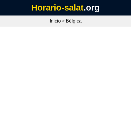
Horario-salat
.org
Inicio
>
Bélgica